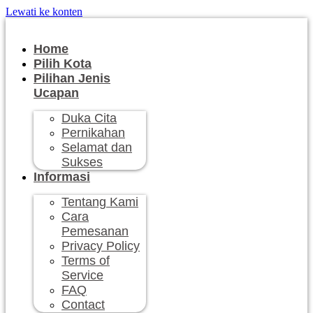
Lewati ke konten
Home
Pilih Kota
Pilihan Jenis
Ucapan
Duka Cita
Pernikahan
Selamat dan
Sukses
Informasi
Tentang Kami
Cara
Pemesanan
Privacy Policy
Terms of
Service
FAQ
Contact